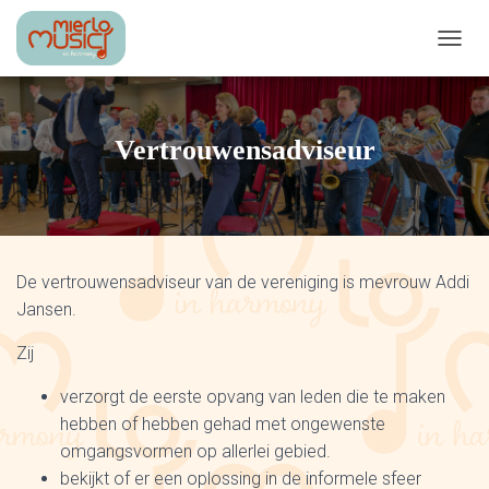
T
O
G
G
L
Vertrouwensadviseur
E
N
A
V
I
G
De vertrouwensadviseur van de vereniging is mevrouw Addi
A
T
Jansen.
I
O
Zij
N
verzorgt de eerste opvang van leden die te maken
hebben of hebben gehad met ongewenste
omgangsvormen op allerlei gebied.
bekijkt of er een oplossing in de informele sfeer