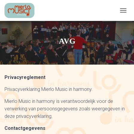
T
O
G
G
L
AVG
E
N
A
V
I
G
Privacyreglement
A
T
Privacyverklaring Mierlo Music in harmony.
I
O
N
Mierlo Music in harmony is verantwoordelijk voor de
verwerking van persoonsgegevens zoals weergegeven in
deze privacyverklaring.
Contactgegevens