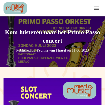
T
O
G
G
L
Kom luisteren naar het Primo Passo
E
N
concert
A
V
Published by
Yvonne van Hassel
on
11-06-2023
I
G
A
T
I
O
N