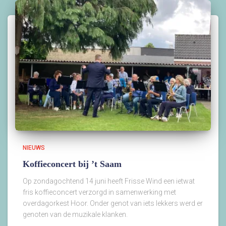
NIEUWS
Koffieconcert bij ’t Saam
Op zondagochtend 14 juni heeft Frisse Wind een ietwat
fris koffieconcert verzorgd in samenwerking met
overdagorkest Hoor. Onder genot van iets lekkers werd er
genoten van de muzikale klanken.